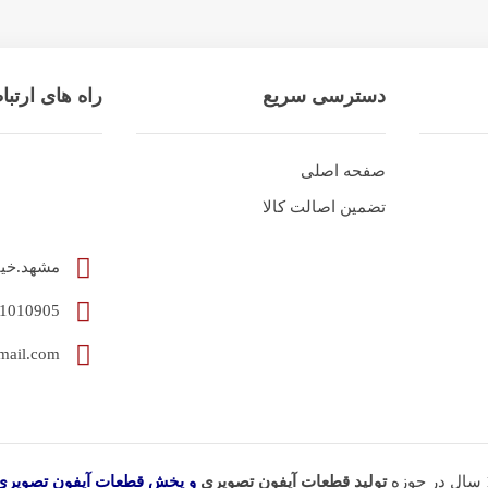
دسترسی سریع
راه های ارتب
صفحه اصلی
تضمین اصالت کالا
مشهد.خیابان آخوند 
05191010905
milanidoorphone@gmail.com
تولید قطعات آیفون تصویری
و پخش قطعات آیفون تصویری