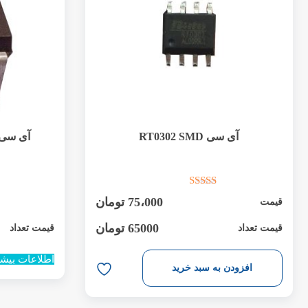
آی سی RT0302 SMD
آی سی M602 (مشابه 0302
75،000
تومان
قیمت
65000 تومان
قیمت تعداد
قیمت تعداد
اطلاعات بیشت
افزودن به سبد خرید