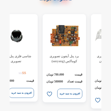
برد پنل آیفون تصویری
شاسی فلزی پنل آیفون
کوماکس (sanyang)
تصویری
قیمت
780،000
تومان
قیمت
ق
64،000
تومان
قیمت تعداد
580000 تومان
ق
افزودن به سبد خرید
افزودن به سبد خرید