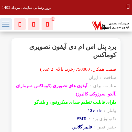
بروز رسانی سایت : مرداد 1405
0
برد پنل اس ام دی آیفون تصویری
کوماکس
قیمت همکار : 750000 (خرید بالای 2 عدد )
ساخت : ایران
مناسب برای :
آیفون های تصویری (کوماکس .سیماران
.آلدو .سوزوکی کالیوز)
دارای قابلیت تنطیم صدای میکروفون و بلندگو
ولتاژ :
12v dc
تکنولوژی برد :
SMD
جنس فیبر :
فایبر گلاس