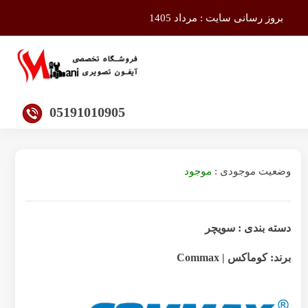
بروز رسانی سایت : مرداد 1405
05191010905
وضعیت موجودی :
موجود
دسته بندی :
سویچر
برند:
کوماکس | Commax