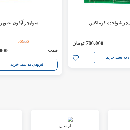
احده کوماکس
سوئیچر آیفون تصویر
700،000
تومان
،000
قیمت
 به سبد خرید
افزودن به سبد خرید