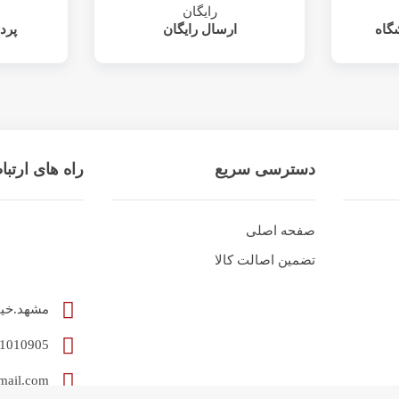
گاه
ارسال رایگان
پرد
دسترسی سریع
راه های ارتب
صفحه اصلی
تضمین اصالت کالا
مشهد.خیابان آخوند 
05191010905
milanidoorphone@gmail.com