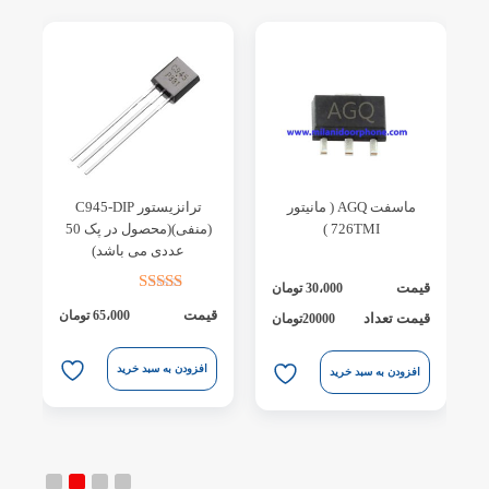
ل
ماسفت AGQ ( مانیتور
ترانزیستور C945-DIP
726TMI )
(منفی)(محصول در پک 50
عددی می باشد)
قیمت
ق
30،000
تومان
قیمت
65،000
تومان
قیمت تعداد
ق
20000تومان
افزودن به سبد خرید
افزودن به سبد خرید